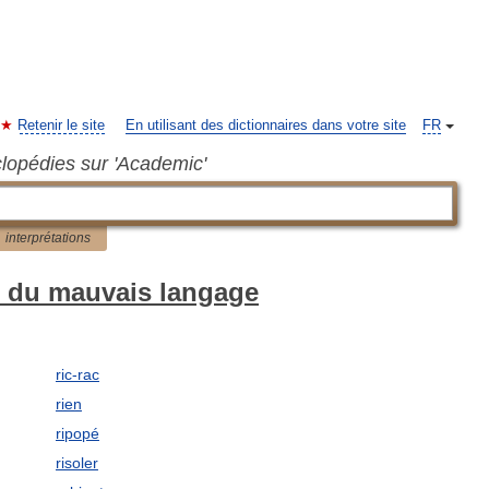
Retenir le site
En utilisant des dictionnaires dans votre site
FR
clopédies sur 'Academic'
interprétations
l du mauvais langage
ric-rac
rien
ripopé
risoler