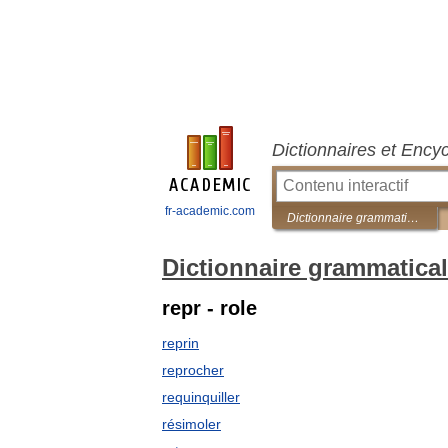
Dictionnaires et Ency
fr-academic.com
Dictionnaire grammatical du mauvais langage
Dictionnaire grammatica
repr - role
reprin
reprocher
requinquiller
résimoler