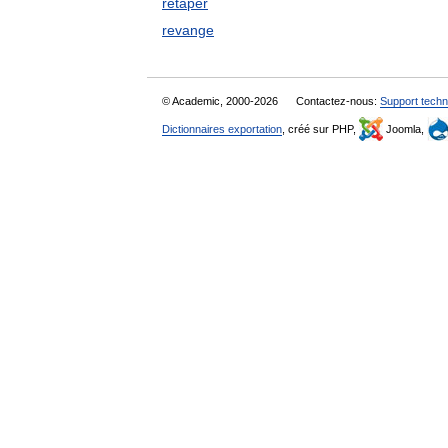
retaper
revange
© Academic, 2000-2026
Contactez-nous:
Support techn
Dictionnaires exportation
, créé sur PHP,
Joomla,