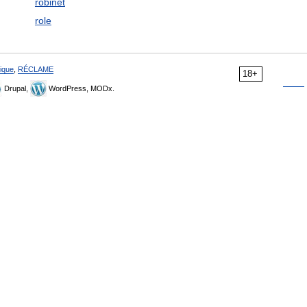
robinet
role
ique
,
RÉCLAME
18+
Drupal,
WordPress, MODx.